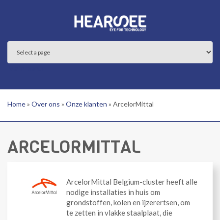
Overslaan en naar de inhoud gaan
Main menu
Home
»
Over ons
»
Onze klanten
»
ArcelorMittal
ARCELORMITTAL
ArcelorMittal Belgium-cluster heeft alle
nodige installaties in huis om
grondstoffen, kolen en ijzerertsen, om
te zetten in vlakke staalplaat, die