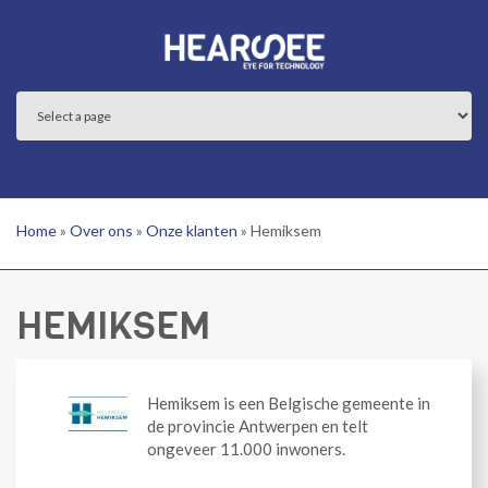
Overslaan en naar de inhoud gaan
Main menu
Home
»
Over ons
»
Onze klanten
»
Hemiksem
HEMIKSEM
Hemiksem is een Belgische gemeente in
de provincie Antwerpen en telt
ongeveer 11.000 inwoners.