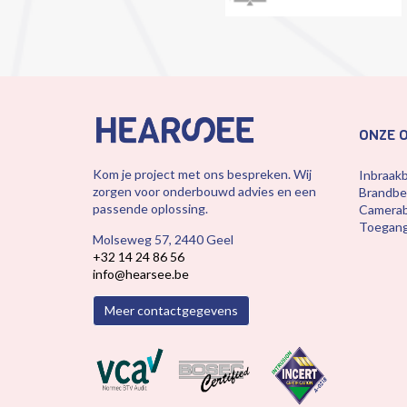
ONZE 
Kom je project met ons bespreken. Wij
Inbraakb
zorgen voor onderbouwd advies en een
Brandbev
passende oplossing.
Camera
Toegang
Molseweg 57, 2440 Geel
+32 14 24 86 56
info@hearsee.be
Meer contactgegevens