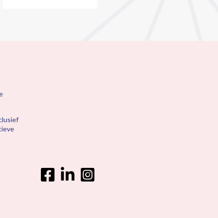
e
lusief
tieve