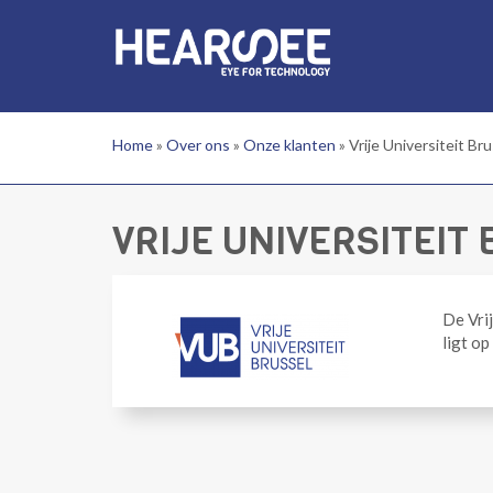
Overslaan en naar de inhoud gaan
Home
»
Over ons
»
Onze klanten
»
Vrije Universiteit Br
VRIJE UNIVERSITEIT
De Vri
ligt op