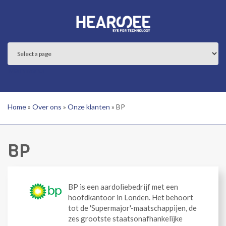
Overslaan en naar de inhoud gaan
Main menu
Home
»
Over ons
»
Onze klanten
»
BP
BP
BP is een aardoliebedrijf met een
hoofdkantoor in Londen. Het behoort
tot de 'Supermajor'-maatschappijen, de
zes grootste staatsonafhankelijke