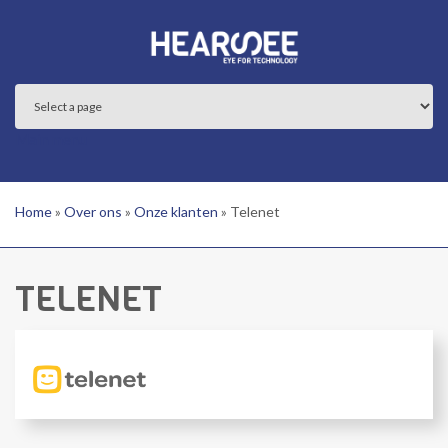
Overslaan en naar de inhoud gaan
Main menu
Home
»
Over ons
»
Onze klanten
»
Telenet
TELENET