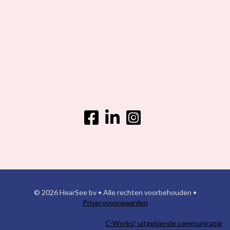
© 2026 HearSee bv • Alle rechten voorbehouden •
Privacyvoorwaarden
C-Works! uitgekiende communicatie