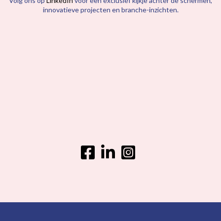
Volg ons op
LinkedIn
voor een exclusief kijkje achter de schermen,
innovatieve projecten en branche-inzichten.