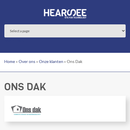
Overslaan en naar de inhoud gaan
Main menu
Home
»
Over ons
»
Onze klanten
»
Ons Dak
ONS DAK